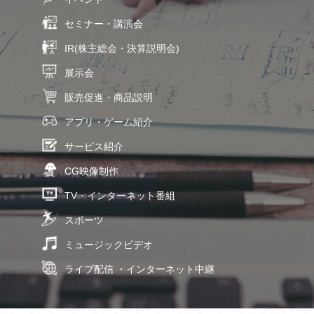
セミナー・講演会
IR(株主総会・決算説明会)
展示会
販売促進・商品説明
アプリ・ゲーム紹介
サービス紹介
CG映像制作
TV・インターネット番組
スポーツ
ミュージックビデオ
ライブ配信 ・インターネット中継