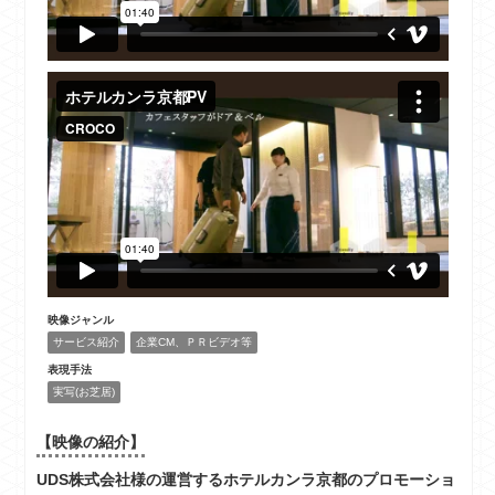
映像ジャンル
サービス紹介
企業CM、ＰＲビデオ等
表現手法
実写(お芝居)
【映像の紹介】
UDS株式会社様の運営するホテルカンラ京都のプロモーショ