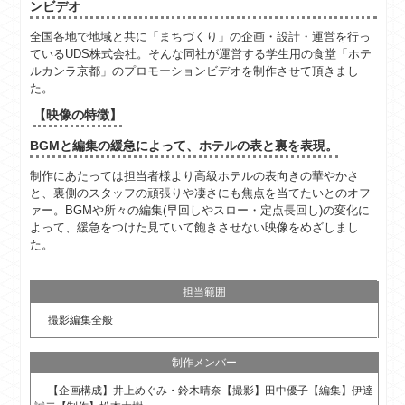
ンビデオ
全国各地で地域と共に「まちづくり」の企画・設計・運営を行っ
ているUDS株式会社。そんな同社が運営する学生用の食堂「ホテ
ルカンラ京都」のプロモーションビデオを制作させて頂きまし
た。
【映像の特徴】
BGMと編集の緩急によって、ホテルの表と裏を表現。
制作にあたっては担当者様より高級ホテルの表向きの華やかさ
と、裏側のスタッフの頑張りや凄さにも焦点を当てたいとのオフ
ァー。BGMや所々の編集(早回しやスロー・定点長回し)の変化に
よって、緩急をつけた見ていて飽きさせない映像をめざしまし
た。
担当範囲
撮影編集全般
制作メンバー
【企画構成】井上めぐみ・鈴木晴奈【撮影】田中優子【編集】伊達