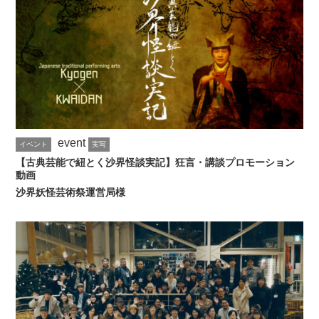
event
イベント
実写
【古典芸能で紐とく沙界怪談実記】狂言・講談プロモーション
動画
沙界妖怪芸術祭運営局様