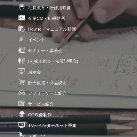
社員教育・研修用映像
企業CM・広報動画
How to・マニュアル動画
イベント
セミナー・講演会
IR(株主総会・決算説明会)
展示会
販売促進・商品説明
アプリ・ゲーム紹介
サービス紹介
CG映像制作
TV・インターネット番組
スポーツ