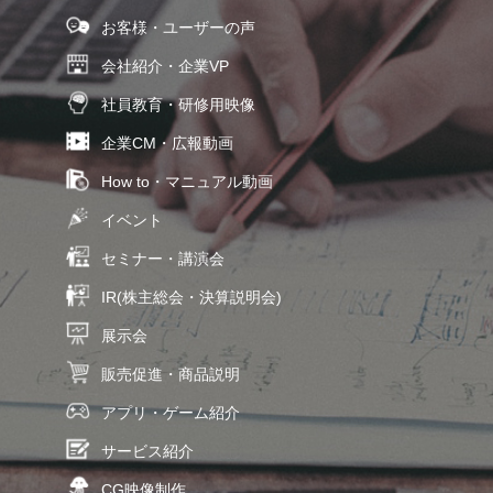
お客様・ユーザーの声
会社紹介・企業VP
社員教育・研修用映像
企業CM・広報動画
How to・マニュアル動画
イベント
セミナー・講演会
IR(株主総会・決算説明会)
展示会
販売促進・商品説明
アプリ・ゲーム紹介
サービス紹介
CG映像制作