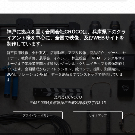
神戸に拠点を置く合同会社CROCOは、兵庫県下のクラ
イアント様を中心に、全国で映像、及びWEBサイトを
制作しています。
新卒採用映像、会社案内、店頭動画、アプリ映像、商品紹介、ゲーム、セ
ミナー、教育研修、展示会、イベント、株主総会、TVCM、デジタルサイ
ネージまで業種業界問わず幅広いジャンル・クリエイティブを映像制作し
ています。企画構成からディレクション、絵コンテ、撮影、動画編集、
BGM、ナレーション収録、データ納品までワンストップで提供していま
す。
合同会社CROCO
〒657-0054兵庫県神戸市灘区稗原町2丁目3-15
プライバシーポリシー
サイトマップ