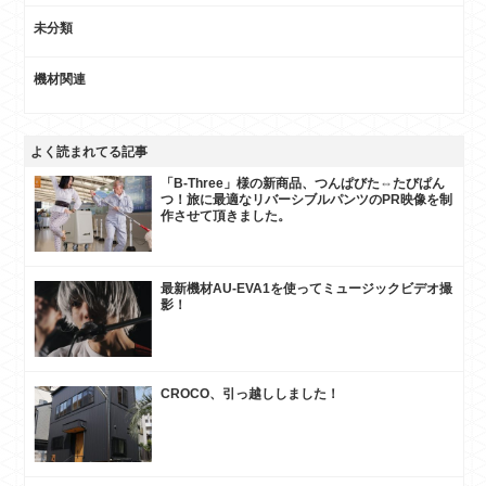
未分類
機材関連
よく読まれてる記事
「B-Three」様の新商品、つんぱびた⇔たびぱん
つ！旅に最適なリバーシブルパンツのPR映像を制
作させて頂きました。
最新機材AU-EVA1を使ってミュージックビデオ撮
影！
CROCO、引っ越ししました！