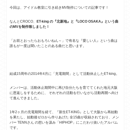
今回は、アイドル教室に引き続きMV制作についての記事です！
なんとCROCO、
ET-king の『北新地』と『LOCO OSAKA』という曲
のMVを制作致しました！
「お前とおったらおもろいねん～」で有名な『愛しい人』という曲は
誰もが一度は聞いたことのある曲だと思います。
結成15周年の2014年4月に「充電期間」として活動休止したET-king。
メンバーは、活動休止期間中に再び自分たちを育ててくれた地元大阪
に恩返しをするために、 それぞれの活動を行いながら活動再開へ向け
て進んできました。
1年2ヶ月の充電期間を経て、『新生ET-KING』として大阪から再始動
を果たし、始動後ゼロから作りあげた 全15曲が収録されており、メン
バー TENNさん の想いを汲み「HIPHOP」にこだわり抜いたアルバム
です。