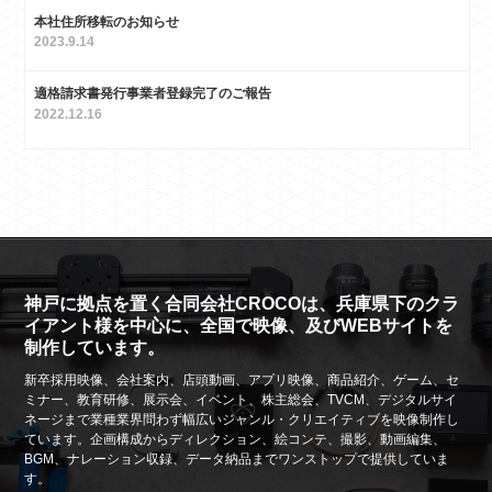
本社住所移転のお知らせ
2023.9.14
適格請求書発行事業者登録完了のご報告
2022.12.16
神戸に拠点を置く合同会社CROCOは、兵庫県下のクラ
イアント様を中心に、全国で映像、及びWEBサイトを
制作しています。
新卒採用映像、会社案内、店頭動画、アプリ映像、商品紹介、ゲーム、セ
ミナー、教育研修、展示会、イベント、株主総会、TVCM、デジタルサイ
ネージまで業種業界問わず幅広いジャンル・クリエイティブを映像制作し
ています。企画構成からディレクション、絵コンテ、撮影、動画編集、
BGM、ナレーション収録、データ納品までワンストップで提供していま
す。