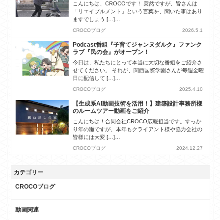
こんにちは、CROCOです！ 突然ですが、皆さんは
「リエイブルメント」という言葉を、聞いた事はあり
ますでしょう […]…
CROCOブログ
2026.5.1
Podcast番組『子育てジャンヌダルク』ファンク
ラブ『民の会』がオープン！
今日は、私たちにとって本当に大切な番組をご紹介さ
せてください。 それが、関西国際学園さんが毎週金曜
日に配信して […]…
CROCOブログ
2025.4.10
【生成系AI動画技術を活用！】建築設計事務所様
のルームツアー動画をご紹介
こんにちは！合同会社CROCO広報担当です。すっか
り年の瀬ですが、本年もクライアント様や協力会社の
皆様には大変 […]…
CROCOブログ
2024.12.27
カテゴリー
CROCOブログ
動画関連