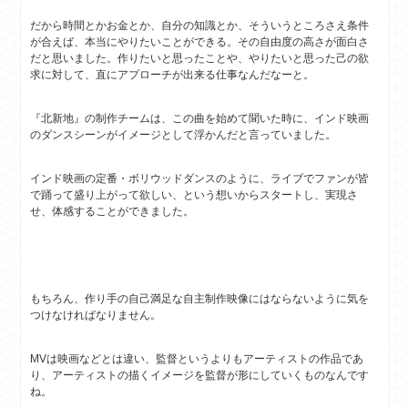
だから時間とかお金とか、自分の知識とか、そういうところさえ条件
が合えば、本当にやりたいことができる。その自由度の高さが面白さ
だと思いました。作りたいと思ったことや、やりたいと思った己の欲
求に対して、直にアプローチが出来る仕事なんだなーと。
『北新地』の制作チームは、この曲を始めて聞いた時に、インド映画
のダンスシーンがイメージとして浮かんだと言っていました。
インド映画の定番・ボリウッドダンスのように、ライブでファンが皆
で踊って盛り上がって欲しい、という想いからスタートし、実現さ
せ、体感することができました。
もちろん、作り手の自己満足な自主制作映像にはならないように気を
つけなければなりません。
MVは映画などとは違い、監督というよりもアーティストの作品であ
り、アーティストの描くイメージを監督が形にしていくものなんです
ね。