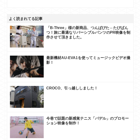
よく読まれてる記事
「B-Three」様の新商品、つんぱびた⇔たびぱん
つ！旅に最適なリバーシブルパンツのPR映像を制
作させて頂きました。
最新機材AU-EVA1を使ってミュージックビデオ撮
影！
CROCO、引っ越ししました！
今巷で話題の新感覚テニス「パデル」のプロモー
ション映像を制作！