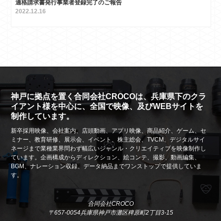
適格請求書発行事業者登録完了のご報告
2022.12.16
神戸に拠点を置く合同会社CROCOは、兵庫県下のクラ
イアント様を中心に、全国で映像、及びWEBサイトを
制作しています。
新卒採用映像、会社案内、店頭動画、アプリ映像、商品紹介、ゲーム、セ
ミナー、教育研修、展示会、イベント、株主総会、TVCM、デジタルサイ
ネージまで業種業界問わず幅広いジャンル・クリエイティブを映像制作し
ています。企画構成からディレクション、絵コンテ、撮影、動画編集、
BGM、ナレーション収録、データ納品までワンストップで提供していま
す。
合同会社CROCO
〒657-0054兵庫県神戸市灘区稗原町2丁目3-15