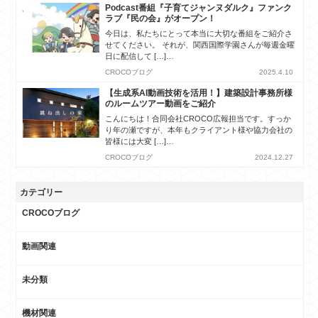
Podcast番組『子育てジャンヌダルク』ファンク
ラブ『民の会』がオープン！
今日は、私たちにとって本当に大切な番組をご紹介さ
せてください。 それが、関西国際学園さんが毎週金曜
日に配信して […]…
CROCOブログ
2025.4.10
【生成系AI動画技術を活用！】建築設計事務所様
のルームツアー動画をご紹介
こんにちは！合同会社CROCO広報担当です。すっか
り年の瀬ですが、本年もクライアント様や協力会社の
皆様には大変 […]…
CROCOブログ
2024.12.27
カテゴリー
CROCOブログ
動画関連
未分類
機材関連