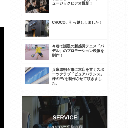
ュージックビデオ撮影！
CROCO、引っ越ししました！
今巷で話題の新感覚テニス「パ
デル」のプロモーション映像を
制作！
兵庫県明石市に本店を置くスポ
ーツクラブ「ピュアバランス」
様のPVを制作させて頂きまし
た。
SERVICE
CROCOの業務内容