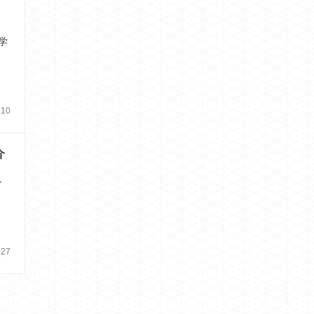
！
学
.10
介
ン
.27