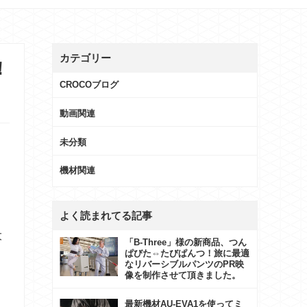
カテゴリー
！
CROCOブログ
動画関連
未分類
機材関連
よく読まれてる記事
大
「B-Three」様の新商品、つん
ぱびた⇔たびぱんつ！旅に最適
なリバーシブルパンツのPR映
像を制作させて頂きました。
最新機材AU-EVA1を使ってミ